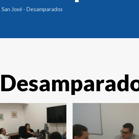
San José - Desamparados
- Desamparad