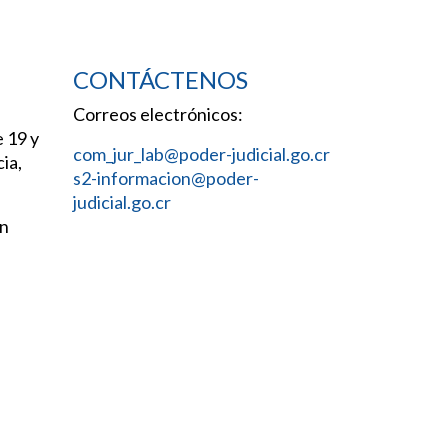
CONTÁCTENOS
Correos electrónicos:
e 19 y
com_jur_lab@poder-judicial.go.cr
ia,
s2-informacion@poder-
judicial.go.cr
an