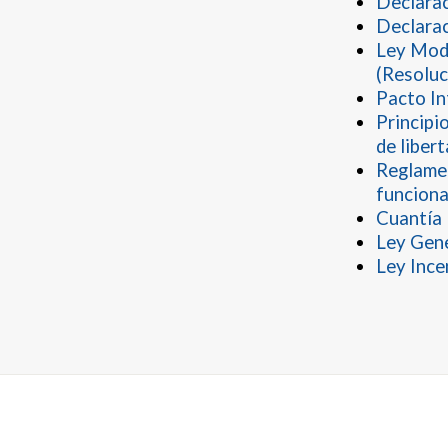
Declara
Declara
Ley Mode
(Resoluc
Pacto In
Principi
de liber
Reglamen
funciona
Cuantía 
Ley Gene
Ley Ince