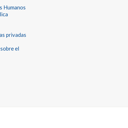
os Humanos
lica
nas privadas
sobre el