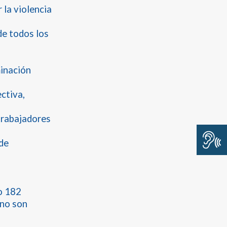
 la violencia
de todos los
minación
ctiva,
trabajadores
 de
o 182
 no son