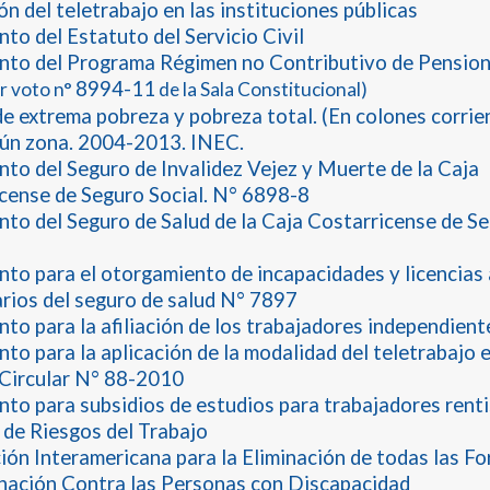
n del teletrabajo en las instituciones públicas
to del Estatuto del Servicio Civil
to del Programa Régimen no Contributivo de Pensio
8994-11
r voto n°
de la Sala Constitucional)
de extrema pobreza y pobreza total. (En colones corrie
ún zona. 2004-2013. INEC.
to del Seguro de Invalidez Vejez y Muerte de la Caja
cense de Seguro Social. N° 6898-8
to del Seguro de Salud de la Caja Costarricense de Se
to para el otorgamiento de incapacidades y licencias 
arios del seguro de salud N° 7897
to para la afiliación de los trabajadores independien
to para la aplicación de la modalidad del teletrabajo 
. Circular N° 88-2010
to para subsidios de estudios para trabajadores renti
de Riesgos del Trabajo
ón Interamericana para la Eliminación de todas las F
nación Contra las Personas con Discapacidad