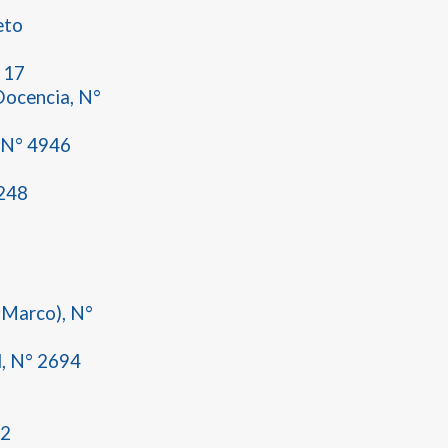
eto
 17
Docencia, N°
 N° 4946
2248
(Marco), N°
l, N° 2694
82