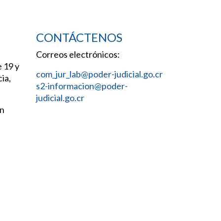
CONTÁCTENOS
Correos electrónicos:
e 19 y
com_jur_lab@poder-judicial.go.cr
ia,
s2-informacion@poder-
judicial.go.cr
an