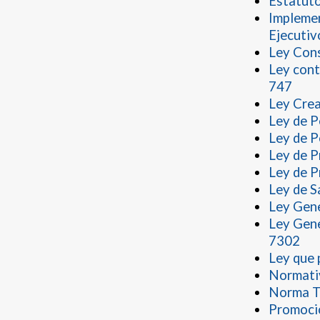
Estatuto
Implemen
Ejecuti
Ley Cons
Ley cont
747
Ley Crea
Ley de P
Ley de P
Ley de P
Ley de P
Ley de S
Ley Gene
Ley Gene
7302
Ley que 
Normativ
Norma Té
Promoció