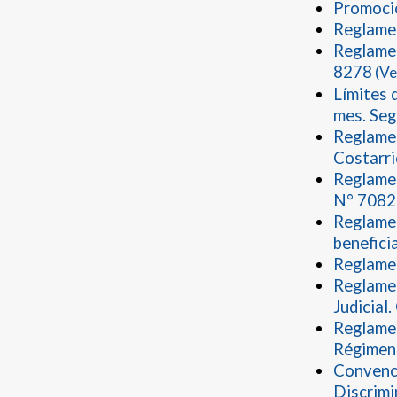
Promoció
Reglamen
Reglamen
8278
(Ve
Límites 
mes. Seg
Reglamen
Costarri
Reglamen
N° 7082
Reglamen
benefici
Reglamen
Reglamen
Judicial
Reglamen
Régimen 
Convenci
Discrimi