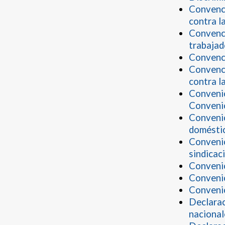
Convenci
contra l
Convenci
trabajad
Convenci
Convenci
contra 
Convenio
Conveni
Convenio
domésti
Convenio
sindicac
Convenio
Convenio
Convenio
Declarac
nacional