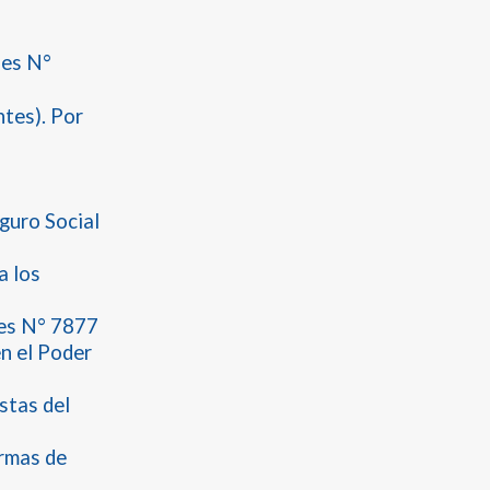
nes N°
ntes). Por
guro Social
a los
tes N° 7877
en el Poder
stas del
ormas de